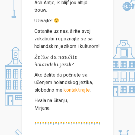
Ach Antje, ik blijf jou altijd
trouw.
Uživajte!
Ostanite uz nas, širite svoj
vokabular i upoznajte se sa
holandskim jezikom i kulturom!
Želite da naučite
holandski jezik?
Ako želite da počnete sa
učenjem holandskog jezika,
slobodno me
kontaktirajte
.
Hvala na čitanju,
Mirjana