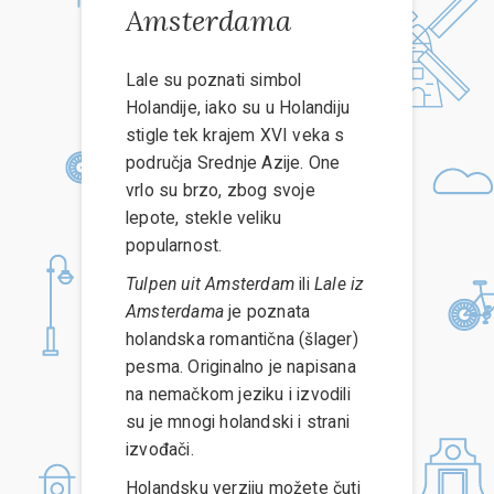
Amsterdama
Lale su poznati simbol
Holandije, iako su u Holandiju
stigle tek krajem XVI veka s
područja Srednje Azije. One
vrlo su brzo, zbog svoje
lepote, stekle veliku
popularnost.
Tulpen uit Amsterdam
ili
Lale iz
Amsterdama
je poznata
holandska romantična (šlager)
pesma. Originalno je napisana
na nemačkom jeziku i izvodili
su je mnogi holandski i strani
izvođači.
Holandsku verziju možete čuti